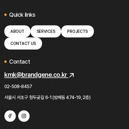
Quick links
ABOUT
SERVICES
PROJECTS
CONTACT US
Contact
kmk@brandgene.co.kr
02-508-8457
서울시 서초구 청두곶길 6-1 (방배동 474-19, 2층)